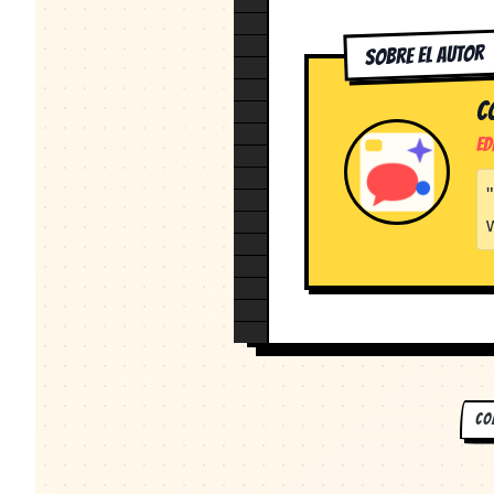
Sobre el Autor
C
Ed
"
CO