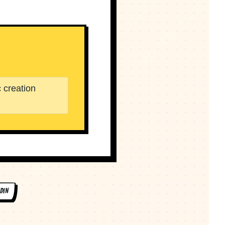
 creation
DIN