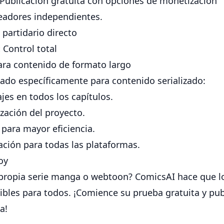
Publicación gratuita con opciones de monetización
eadores independientes.
partidario directo
:
Control total
ra contenido de formato largo
ado específicamente para contenido serializado:
es en todos los capítulos.
zación del proyecto.
 para mayor eficiencia.
ción para todas las plataformas.
oy
u propia serie manga o webtoon? ComicsAI hace que l
ibles para todos. ¡Comience su prueba gratuita y pu
a!