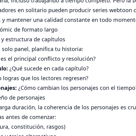
na, incluso trabajando a tiempo completo. Pero la I
eadores en solitario pueden producir series webtoon 
s y mantener una calidad constante en todo moment
 cómic de formato largo
y estructura de capítulos
solo panel, planifica tu historia:
es el principal conflicto y resolución?
ulo:
¿Qué sucede en cada capítulo?
logras que los lectores regresen?
onajes:
¿Cómo cambian los personajes con el tiempo
ño de personajes
arga duración, la coherencia de los personajes es cru
as antes de comenzar:
tura, constitución, rasgos)