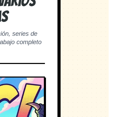
 varios
as
ión, series de
rabajo completo