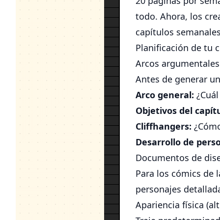
20 páginas por sema
todo. Ahora, los cr
capítulos semanale
Planificación de tu
Arcos argumentales 
Antes de generar un 
Arco general:
¿Cuál 
Objetivos del capít
Cliffhangers:
¿Cómo 
Desarrollo de pers
Documentos de dise
Para los cómics de l
personajes detallad
Apariencia física (al