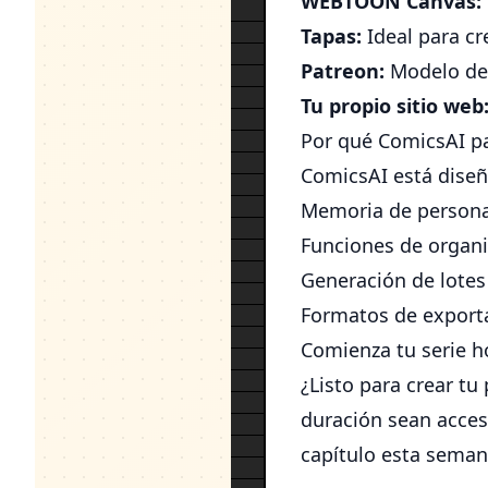
WEBTOON Canvas:
Tapas:
Ideal para cr
Patreon:
Modelo de 
Tu propio sitio web
Por qué ComicsAI pa
ComicsAI está diseñ
Memoria de personaj
Funciones de organi
Generación de lotes
Formatos de exporta
Comienza tu serie h
¿Listo para crear t
duración sean acces
capítulo esta seman