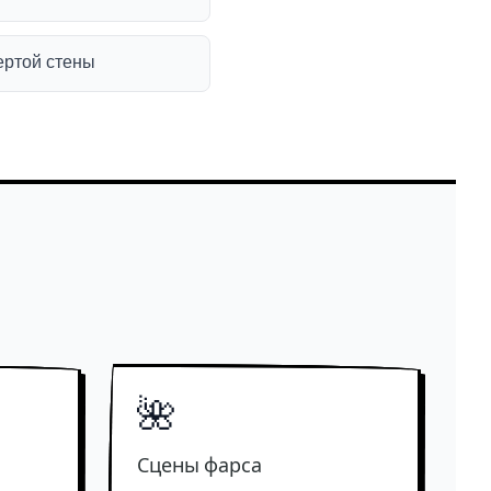
ертой стены
🌺
Сцены фарса