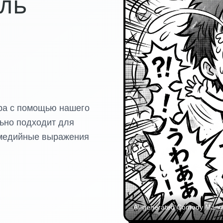
ель
ра с помощью нашего
ьно подходит для
омедийные выражения
AI-generated
Comedy Manga