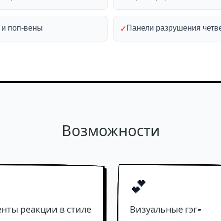
 и поп-вены
Панели разрушения четв
✓
Возможности
💕
нты реакции в стиле
Визуальные гэг-