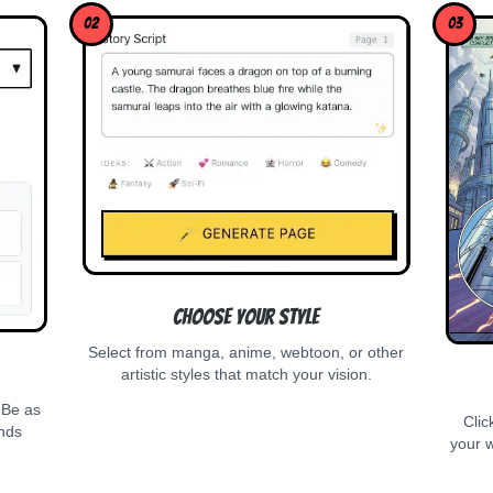
02
03
Choose Your Style
Select from manga, anime, webtoon, or other
artistic styles that match your vision.
 Be as
Clic
ands
your w