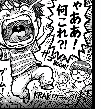
 Style
artwork