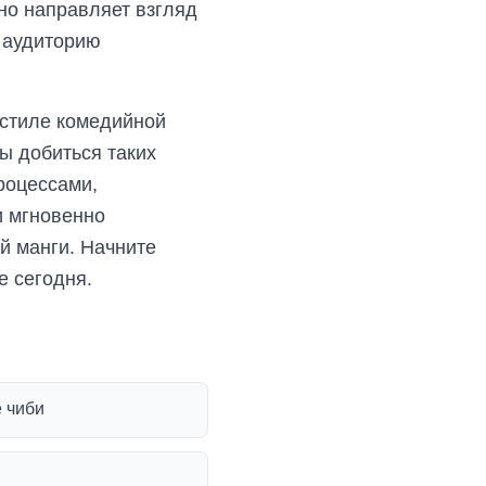
но направляет взгляд
т аудиторию
 стиле комедийной
ы добиться таких
роцессами,
и мгновенно
й манги. Начните
е сегодня.
 чиби