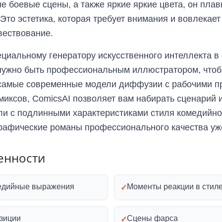
 боевые сцены, а также яркие яркие цвета, он плав
 Это эстетика, которая требует внимания и вовлекае
вествование.
циальному генератору искусственного интеллекта в
нужно быть профессиональным иллюстратором, чтоб
 самые современные модели диффузии с рабочими п
иксов, ComicsAI позволяет вам набирать сценарий 
ли с подлинными характеристиками стиля комедийно
графические романы профессионального качества уж
енности
едийные выражения
Моменты реакции в стиле
✓
озиции
Сцены фарса
✓