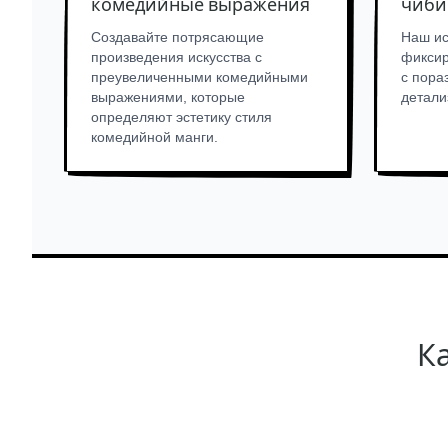
комедийные выражения
чиби
Создавайте потрясающие
Наш ис
произведения искусства с
фиксир
преувеличенными комедийными
с пора
выражениями, которые
детали
определяют эстетику стиля
комедийной манги.
Ка