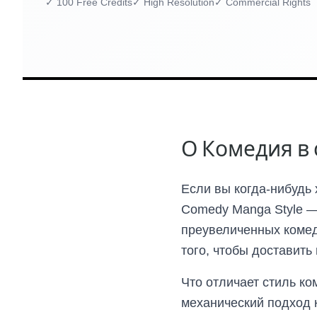
✓
100 Free Credits
✓
High Resolution
✓
Commercial Rights
О Комедия в 
Если вы когда-нибудь
Comedy Manga Style —
преувеличенных комед
того, чтобы доставить
Что отличает стиль ко
механический подход 