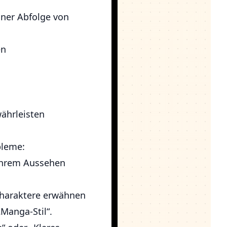
einer Abfolge von
en
währleisten
bleme:
 ihrem Aussehen
 Charaktere erwähnen
„Manga-Stil“.