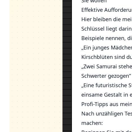
Sie wollen
Effektive Aufforder
Hier bleiben die mei
Schlüssel liegt dari
Beispiele nennen, di
„Ein junges Mädche
Kirschblüten sind du
„Zwei Samurai steh
Schwerter gezogen“
„Eine futuristische 
einsame Gestalt in e
Profi-Tipps aus mei
Nach unzähligen Tes
machen: