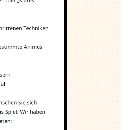
“ oder „Klares
chrittenen Techniken
 bestimmte Animes
sern
auf
nschen Sie sich
s Spiel. Wir haben
eten: