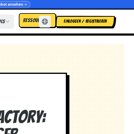
bot ansehen
Ressourcen
ols
EINLOGGEN / REGISTRIEREN
actory: