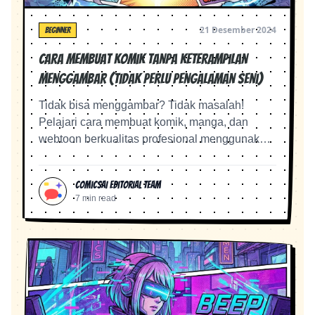
21 Desember 2024
BEGINNER
Cara Membuat Komik Tanpa Keterampilan
Menggambar (Tidak Perlu Pengalaman Seni)
Tidak bisa menggambar? Tidak masalah!
Pelajari cara membuat komik, manga, dan
webtoon berkualitas profesional menggunakan
AI—meskipun Anda belum pernah memegang
pensil.
ComicsAI Editorial Team
7 min read