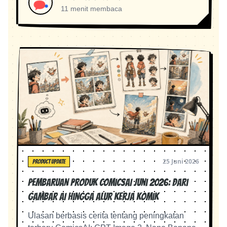
11 menit membaca
25 Juni 2026
PRODUCT UPDATE
Pembaruan Produk ComicsAI Juni 2026: Dari
Gambar AI hingga Alur Kerja Komik
Ulasan berbasis cerita tentang peningkatan