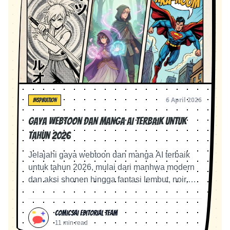
6 April 2026
INSPIRATION
Gaya Webtoon dan Manga AI Terbaik untuk
Tahun 2026
Jelajahi gaya webtoon dan manga AI terbaik
untuk tahun 2026, mulai dari manhwa modern
dan aksi shonen hingga fantasi lembut, noir,
anime retro, dan komik gulir vertikal.
ComicsAI Editorial Team
11 min read