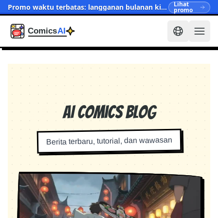
Lihat
Promo waktu terbatas: langganan bulanan kini mulai dari $15.90
promo
AI Comics Blog
Berita terbaru, tutorial, dan wawasan