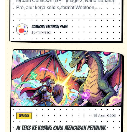
terbaru ComicsAI: GPT Image 2, Nano Banana
Pro, alur kerja komik, format Webtoon,
terjemahan, stabilitas, dan rencana kreator
yang lebih jelas.
ComicsAI Editorial Team
10 min read
15 April 2026
TUTORIAL
AI Teks ke Komik: Cara Mengubah Petunjuk