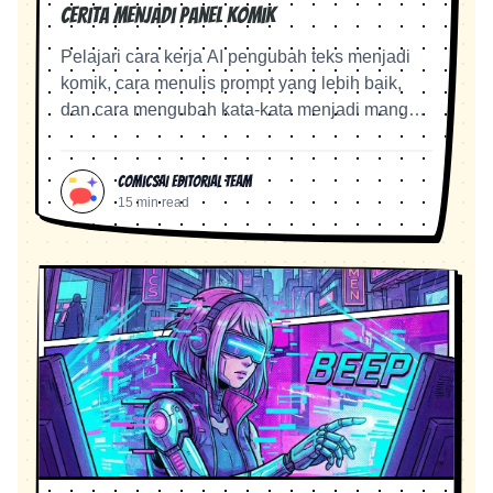
Cerita Menjadi Panel Komik
Pelajari cara kerja AI pengubah teks menjadi
komik, cara menulis prompt yang lebih baik,
dan cara mengubah kata-kata menjadi manga,
webtoon, dan panel komik dengan alur kerja
yang dapat diulang.
ComicsAI Editorial Team
15 min read