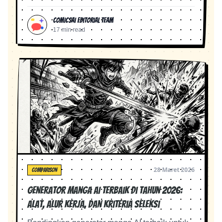
penggunaan bagi pemula.
ComicsAI Editorial Team
17 min read
28 Maret 2026
COMPARISON
Generator Manga AI Terbaik di Tahun 2026:
Alat, Alur Kerja, dan Kriteria Seleksi