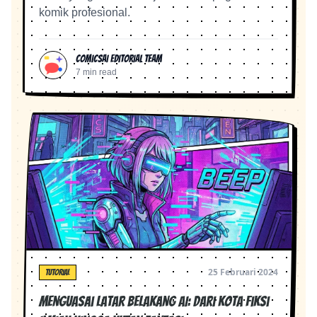
komik profesional.
ComicsAI Editorial Team
7 min read
25 Februari 2024
TUTORIAL
Menguasai Latar Belakang AI: Dari Kota Fiksi