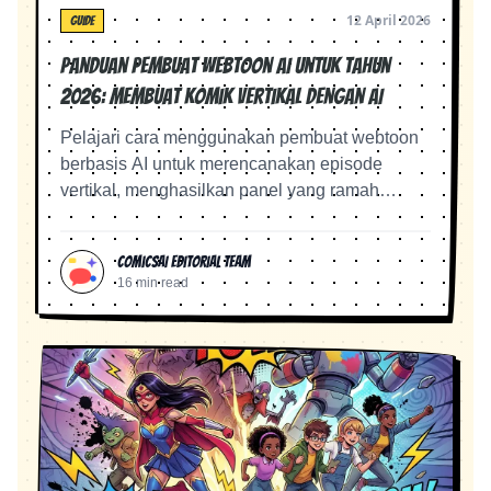
12 April 2026
GUIDE
Panduan Pembuat Webtoon AI untuk Tahun
2026: Membuat Komik Vertikal dengan AI
Pelajari cara menggunakan pembuat webtoon
berbasis AI untuk merencanakan episode
vertikal, menghasilkan panel yang ramah
seluler, menjaga konsistensi karakter, dan
mempersiapkan halaman webtoon untuk
ComicsAI Editorial Team
dipublikasikan.
16 min read