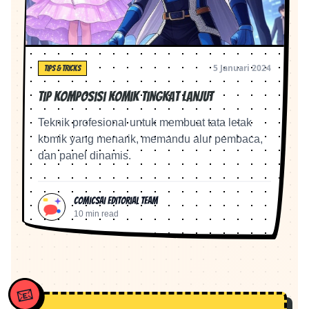
5 Januari 2024
TIPS & TRICKS
Tip Komposisi Komik Tingkat Lanjut
Teknik profesional untuk membuat tata letak
komik yang menarik, memandu alur pembaca,
dan panel dinamis.
ComicsAI Editorial Team
10 min read
📧