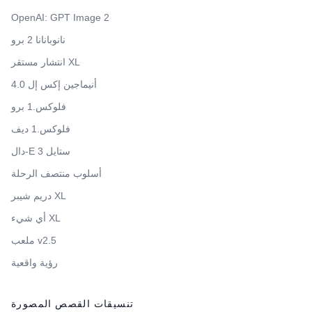
OpenAI: GPT Image 2
نانوبانانا 2 برو
انتشار مستقر XL
أنيماجين إكس إل 4.0
فلوكس.1 برو
فلوكس.1 ديف
دال-E 3 ستايل
أسلوب منتصف الرحلة
دريم شيبر XL
أي شيء XL
ملعب v2.5
رؤية واقعية
تنسيقات القصص المصورة