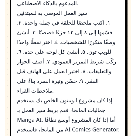
المدعوم بالذكاء الاصطناعي.
سير العمل الموصى به للمبتدئين
١. اكتب ملخصًا للحلقة في جملة واحدة. ٢.
قسّمها إلى ٨ إلى ١٢ جزءًا قصصيًا. ٣. أنشئ
وصفًا متكررًا للشخصيات. ٤. اختر نمطًا واحدًا
للويب تون. ٥. أنشئ كل لوحة على حدة. ٦.
ركّب شريط التمرير العمودي. ٧. أضف الحوار
والتعليقات. ٨. اختبر العمل على الهاتف قبل
النشر. ٩. حسّن وتيرة السرد بناءً على
ملاحظات القراء.
إذا كان مشروع الويبتون الخاص بك يستخدم
جماليات المانجا، فقم بربط سير العمل بـ
. أما إذا كان المشروع أوسع نطاقًا
Manga AI
.
AI Comics Generator
من المانجا، فاستخدم