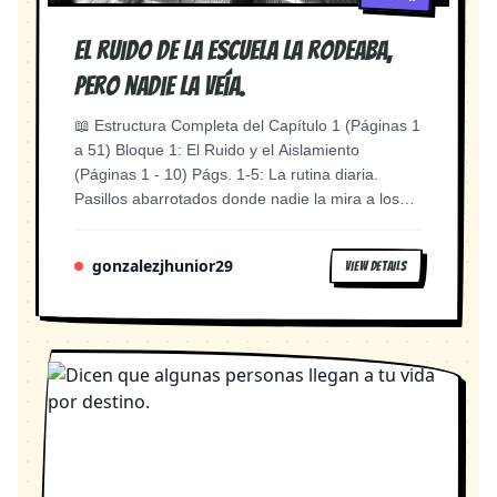
前，桌上摆着鱼火锅和两瓶茅台。窗外是城市夜
excited boy running to deliver message, manga
景。 旁白（何好OS）：夏季，周末，有晚风，有
style, bright school lighting, comedic side
El ruido de la escuela la rodeaba,
暑气。大学室友萍子从外地回来，扬言要榨干我本
character 分镜 2.8 — "别娶了媳妇忘了姐" 画面：
月的工资。 AI绘图提示：Chinese restaurant
pero nadie la veía.
走廊上，肖丛咬着苹果。何好拍他肩膀。 何好：知
interior, warm yellow lighting, steam rising from
道姐对你好就行，以后别娶了媳妇忘了姐。 肖丛
fish hotpot on table, two young women sitting
​📖 Estructura Completa del Capítulo 1 (Páginas 1
（瞪她一眼，不说话） AI绘图提示：School
across from each other, two bottles of Maotai
a 51) ​Bloque 1: El Ruido y el Aislamiento
corridor, boy biting apple, girl patting his shoulder
liquor, city night view through window, cozy
(Páginas 1 - 10) ​Págs. 1-5: La rutina diaria.
with teasing smile, boy glaring back, manga style,
atmosphere, manga style, vertical composition 分
Pasillos abarrotados donde nadie la mira a los
sibling-like dynamic, warm lighting 分镜 2.9 — "倒
镜 1.2 — 萍子提起文章 画面：中景。萍子夹起一
ojos. El acoso indirecto: chismes, risas al pasar,
贴" 画面：何好拎着苹果核转身，看到三个小姑娘
块鱼肉，表情兴奋。何好端着酒杯。 萍子：好好，
la puerta del salón que le cierran en la cara. ​
在窃窃私语。 小姑娘A（小声）：他对他女朋友也
gonzalezjhunior29
VIEW DETAILS
网上有一个特火的文章来着，叫什么，我喜欢了十
Págs. 6-10: El aula. Su asiento destrozado con
太不好了，你说能不能是倒贴？ 何好（转身）：不
年的姑娘今天结婚了，哎，多可惜。 AI绘图提示：
notas de odio. Intentos de pedir ayuda a
是倒贴，我是他姐。 旁白（何好OS）：那是我第
Close-up of a young woman picking up fish with
profesores que ignoran la situación o la culpan a
一次朦朦胧胧地从陌生人的眼中看到我们的关系。
chopsticks, excited expression, hotpot steam in
ella por "no encajar". La presión psicológica
AI绘图提示：School corridor, girl holding apple
background, manga style, warm lighting 分镜 1.3
empieza a agrietar su mente. ​Bloque 2: El
core turning around, three little girls whispering in
— 何好的回应 画面：特写。何好微微一愣，嘴角
Quiebre Extremo (Páginas 11 - 20) ​Págs. 11-15:
background, manga style, moment of realization,
上扬。 何好：这么巧。 萍子（画外）：什么这么
La encerrona en los baños / patio trasero. Los
soft focus 分镜 2.10 — 非典时期 画面：教室场
巧？你喜欢的姑娘也在今天结婚了？ AI绘图提示：
acosadores van más allá: grabaciones con el
景，同学们戴着口罩测体温。画面色调偏冷。 旁白
Close-up of young woman's face, slight smile,
celular, burlas personales sobre su familia o su
（何好OS）：2003年春末夏，那场重大的病害灾
surprised expression, warm restaurant lighting,
aspecto, destrucción de sus cuadernos de dibujo.