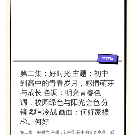
guardiana de la Temperatura. Cuando aumento
mi magia, las partículas de los gases se mueven
más rápido y recuperan su energía. Viñeta 5 (Un
enorme muro de hierro encierra a los héroes.)
Presio: ¡Yo soy Presio! Si aumento demasiado mi
fuerza, los gases se comprimen y tienen menos
espacio para moverse. Luna: ¡Entonces
debemos evitar que Nébula controle tu poder!
Viñeta 6 (Un gigante amable rompe el muro con
SHONEN
una enorme caja luminosa.) Volu: ¡Soy Volu, el
guardián del Volumen! Cuando hay más espacio,
第二集：好时光 主题：初中
los gases pueden expandirse y viajar libres por
todo el reino. Viñeta 7 Nébula: ¡Jamás
到高中的青春岁月，感情萌芽
recuperarán el Cristal del Aire! Tempera:
与成长 色调：明亮青春色
¡Aumentaré un poco la temperatura! Eolo: ¡Las
partículas de los gases se están moviendo cada
调，校园绿色与阳光金色 分
vez más rápido! Viñeta 8 Presio: ¡Ahora
镜 2.1 — 冷战 画面：何好家楼
disminuiré mi fuerza! Volu: ¡Excelente! Con
menos presión, el volumen aumenta y los gases
梯。何好
se expanden. Nix: ¡El aire vuelve a llenar el reino!
第二集：好时光 主题：初中到高中的青春岁月，感
Viñeta 9 (El Cristal del Aire comienza a brillar