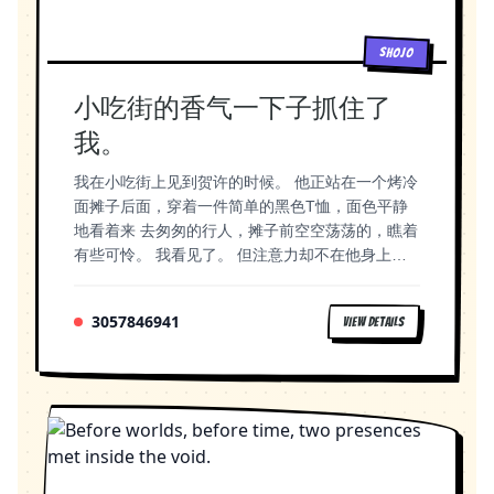
Eliun deja los audífonos sobre el escritorio. Mira
Image Tools\r\n\r\nTool: Foto a Manga\r\n\r\nTool
surrounding a girl enviously, boy in distance
el techo. Sonríe sin darse cuenta. Narrador "Solo
slug: photo-to-manga\r\n\r\nPrimary brief: Foto
carrying schoolbag, manga style, bright daylight,
había sido una noche." "Una partida cualquiera."
SHOJO
familiar, hijo a la izquierda, mamá en el centro,
cute childhood friendship aesthetic 分镜 1.15 —
"Una conversación más." "Pero sin saberlo..."
hija a la derecha.\r\n\r\nSource image intent:
第一集结尾：升初中 画面：阳光灿烂的校门
"Aquella chica acabaría cambiando mi vida por
小吃街的香气一下子抓住了
Foto familiar, hijo a la izquierda, mamá en el
口，"第五中学"的牌子。何好和董野相遇。画面右
completo." Fin del Capítulo 1 🌙
centro, hija a la derecha.\r\n\r\nPreserve:
我。
上角小窗：肖丛在远处默默看着。 董野：肖丛就说
\r\n\r\nManga style target: Foto a
你也在五中，还让我先照顾你一年呢。 旁白（何好
Manga\r\n\r\nCleanup: \r\n\r\nUse the
我在小吃街上见到贺许的时候。 他正站在一个烤冷
OS）：那一年正是2001年，懵懂的尾巴，青春的
uploaded/reference image as visual context when
面摊子后面，穿着一件简单的黑色T恤，面色平静
开幕。我一直没有深究那句"先照顾一年"。 AI绘图
present and preserve the stated source intent.",
地看着来 去匆匆的行人，摊子前空空荡荡的，瞧着
提示：Bright sunny school gate, "No.5 Middle
"dialogue": "", "notes": [ "The model returned
有些可怜。 我看见了。 但注意力却不在他身上。 -
School" sign, two young students meeting,
non-JSON text, so ComicsAI used the tool
-香喷喷的烤冷面哎! 我的嘴里分泌出口水来，忙不
another boy watching from distance in upper
prompt fallback." ], "referenceImageUrl":
迭上前:「来一份烤冷面，不加辣!」 闻言，贺许抬
corner, manga style, nostalgic warm tone, youth
3057846941
VIEW DETAILS
"https://s3.comicsai.org/comics/c3104a3b-601f-
头看了我一眼:「好。」 他动作麻利地摊面，单手
beginning aesthetic 分镜 1.16 — 第一集片尾 画
4199-815e-41d313e2c2e8-1784647103402-
打鸡蛋。 咔的一声，金黄的蛋液落在面饼上。 我
面：黑屏渐暗。文字浮现：「他让我先照顾你一
3f4f81c1e60dd287.jpg", "selectedImageModel":
的眼睛一下亮了:「哇，你好厉害啊!」
年。可后来，是他照顾了我整个青春。」 AI绘图提
"webchat-gpt-image-2", "imageModelLabel":
示：Black screen with white Chinese text fading
"Free Model", "outputMode": "single-panel",
in, emotional typography, manga ending card
"imageSize": "1024x1024", "generationMode":
style
"live", "generationStatus": "completed",