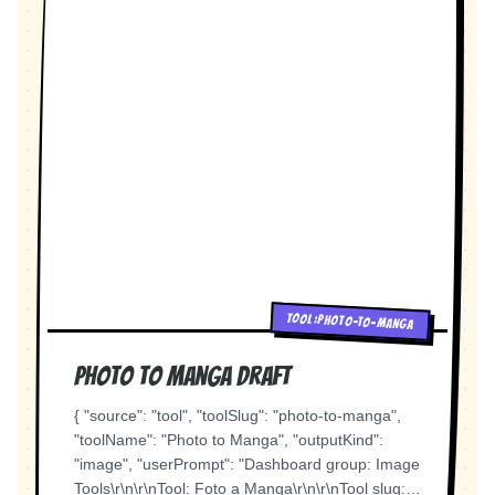
and Vegeta are sparring in True Ultra Instinct and
景。何好两边脸肿得像馒头，班主任蹲下来仔细看
Escena 6 Grupo creado. Sala de voz iniciada.
Ultra Ego, pushing Beerus to his limits.The
她的脸。周围同学惊恐地躲开。 班主任：何好，你
Los tres entran. Al principio... Hablaron del juego.
Ominous Vision: Whis suddenly stops them mid-
今天先回家吧，你这是腮腺炎，会传染的。 旁白
Después de otros videojuegos. Luego de música.
fight, his staff glowing violently. He senses a
（何好OS）：然后我在班级小朋友避之不及的惊恐
Después de comida. Después de cualquier
massive, unnatural distortion in the fabric of
目光中被遣回了家。 AI绘图提示：Classroom
tontería. Las horas comenzaron a pasar. Escena
Universe 7.The Catalyst: An ancient, volatile
scene, young girl with swollen cheeks (mumps),
7 2:07 A.M. Bira bosteza. Bira —Tengo
realm called the "Null Void" has ruptured, leaking
teacher crouching to examine her face, other
muchísima hambre... Jaeho —Pues ve por algo.
a corrupting energy that erases divine ki. Whis
children backing away in fear, manga style,
Bira —Pedí un pan hace rato... Pero todavía no
realizes he cannot intervene due to Angel laws,
slightly comedic expression 分镜 1.11 — 肖丛打
llega. Eliun —¿A esta hora venden? Bira —Aquí
and Goku and Vegeta cannot pinpoint the energy
架 画面：黄昏，居民楼下。肖奶奶焦急地踱步。远
sí. Solo espero que no se olviden de mi pedido.
because it masks itself from gods.The Message:
处，小肖丛慢慢悠悠地走回来，小脸上青一块紫一
Los tres comienzan a imaginar las cosas más
Whis contacts Piccolo on Earth, warning him that
块。 肖奶奶（心疼）：怎么回事？是不是在外面打
absurdas. Que el repartidor se perdió. Que
a vanguard of "Void Phantoms"—monsters that
架了？ 肖丛（愤愤地）：没事，就是跟何好她班的
alguien se robó el pan. Que el pan estaba
TOOL:PHOTO-TO-MANGA
absorb and mutate mortal energy—is heading
一个男生打起来了。 AI绘图提示：Dusk scene at
paseando por la ciudad. Las risas no paran.
straight for Earth.Act III: The Battle for EarthThe
apartment building, worried old grandmother
Escena 8 Conforme avanzaba la madrugada...
Photo to Manga Draft
Invasion: The Void Phantoms invade Earth, led
pacing, little boy walking back with bruises on
Jaeho y Bira hablaban cada vez más. Él hacía
by a ruthless warlord named Malakor, who seeks
face, determined expression, manga style, warm
preguntas. Ella respondía. Luego ella preguntaba
{ "source": "tool", "toolSlug": "photo-to-manga",
to harvest the unique energy of Saiyan-Human
sunset lighting 分镜 1.12 — 小英雄落泪 画面：特
otra cosa. Y seguían conversando. Mientras
"toolName": "Photo to Manga", "outputKind":
hybrids.The Vanguard Action: Gohan and Piccolo
写。小肖丛扬起脸，眼眶泛红。 肖丛：打得过！我
tanto... Eliun permanecía en silencio. "¿Por qué
"image", "userPrompt": "Dashboard group: Image
take on Malakor's elite guard, demonstrating their
都把他打哭了！谁让他说何好快死了！ 肖丛（声音
me molesta tanto...?" "Ni siquiera la conozco."
Tools\r\n\r\nTool: Foto a Manga\r\n\r\nTool slug: