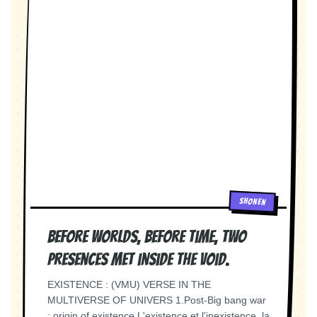
"completedAt": "2026-07-21T15:19:22.610Z" }
SHONEN
Before worlds, before time, two
presences met inside the void.
EXISTENCE : (VMU) VERSE IN THE
MULTIVERSE OF UNIVERS 1.Post-Big bang war
: origin of existence L'existence et l'inexistence, la