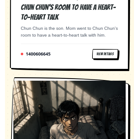
Chun Chun's room to have a heart-
sumerge parcialmente en el agua. Por un
instante, Adrián alcanza a ver que bajo la
to-heart talk
superficie no tiene piernas humanas, sino una
brillante cola de sirena. Adrián: —No puede ser…
Chun Chun is the son. Mom went to Chun Chun's
Narrador: Aquella noche, Adrián descubrió que
room to have a heart-to-heart talk with him.
las leyendas podían ser reales. Adrián: —¿Una…
sirena? Imagen final: Los ojos turquesa de Neria
1400606645
brillan desde debajo del agua. Neria: —No
VIEW DETAILS
debiste verme. CONTINUARÁ…