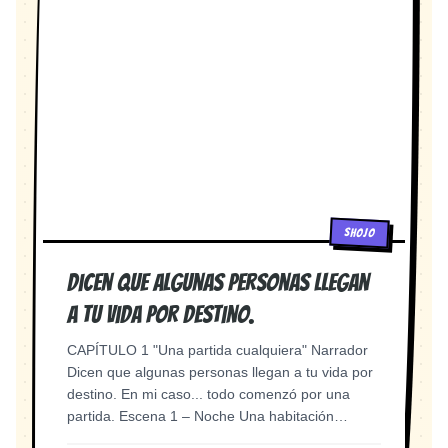
难叫非典。学校要求每个班级之间的学生不能随便
manga style, soft focus background 分镜 1.4 —
​Págs. 16-20: Ataque de pánico. La protagonista
走动，肖丛便很长时间没有吃过水果。 AI绘图提
关键台词 画面：中景。何好掰着手指头，表情带着
pierde la noción de la realidad. El sonido del
示：Classroom scene during SARS epidemic,
淡淡的苦涩笑意。萍子好奇地看着她。 何好：哪能
entorno se distorsiona en su cabeza. Encerrada
students wearing masks, temperature checks,
呢，我是说喜欢了我……喜欢了我十九年的那小子
sola en un cubículo o en su habitación a oscuras,
cold color tone, manga style, historical moment,
啊，今天也结婚了。 旁白（何好OS）：我掰了下
empieza a hablar consigo misma por pura
somber atmosphere 分镜 2.11 — 高中报到 画
手指头数了数。十九年。 AI绘图提示：Two young
desesperación. ​Bloque 3: La Gestación de la
面：阳光明媚的高中校园。何好等在男生宿舍楼门
women at restaurant table, one counting on
Tulpa (Páginas 21 - 30) ​Págs. 21-25: La
口。远处，肖丛拉着行李箱走来——运动鞋、休闲
fingers with bittersweet smile, the other looking
obsesión. Pasa días dibujando e imaginando a
裤、体恤衫，但整个人焕然一新。 旁白（何好
curious, manga style, warm lighting, emotional
"alguien" que la defienda. Escribe diálogos,
OS）：明明是他常穿的运动鞋，常穿的休闲裤，常
moment 分镜 1.5 — 照片 画面：特写。手机屏幕
diseña mentalmente la voz y el aspecto de una
穿的体恤衫，我却看到了不一样的肖丛。 AI绘图提
SHOJO
上的照片——冬天广场上，一个高个男孩手臂搭在
presencia que no sienta compasión. ​Págs. 26-30:
示：Sunny high school campus, girl waiting at
女孩肩上，侧头看着她，眉毛微皱。冰灯的光芒在
El primer contacto sensorial. Empieza a sentir
boys dormitory entrance, boy walking toward her
两人脸上流转。 旁白（何好OS）：他穿着黑白色
Dicen que algunas personas llegan
frío a su lado. Espejos donde el reflejo no se
with luggage, same clothes but transformed
的羽绒服，耳垂被冻得通红。远远看去，两个人竟
mueve al mismo tiempo. La mente subconsciente
a tu vida por destino.
appearance, manga style, golden hour lighting,
神奇的有些"深情对视"的味道。 AI绘图提示：
toma el control de la idea: la Tulpa deja de ser un
coming-of-age moment 分镜 2.12 — "学姐，你越
Phone screen showing a winter photo, tall boy
dibujo y empieza a responderle. ​Bloque 4: La
CAPÍTULO 1 "Una partida cualquiera" Narrador
来越矮了" 画面：两人面对面站着。何好只到肖丛
with arm around shorter girl, ice lantern festival
Manifestación y el Pacto (Páginas 31 - 40) ​Págs.
Dicen que algunas personas llegan a tu vida por
肩膀。两人相视而笑。 何好：学弟别怕，学姐照顾
background, colorful lights reflecting on faces,
31-35: La Tulpa toma forma visible (la sombra de
destino. En mi caso... todo comenzó por una
你。 肖丛：学姐，你越来越矮了，还是我照顾你
boy looking at girl with slightly furrowed brows,
ojos rojos de la portada). Comienza a susurrarle
partida. Escena 1 – Noche Una habitación
吧。 AI绘图提示：Two teenagers facing each
nostalgic manga style 分镜 1.6 — 比月亮还好看
ideas de venganza psicológica: "Sabes sus
apenas iluminada por la pantalla de una
other, girl only reaching boy's shoulder, both