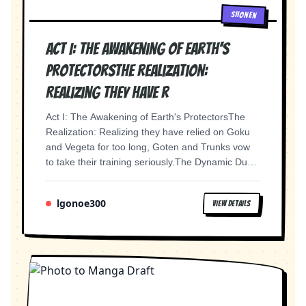
frente al espejo de la escuela al final de la
Después... Una pequeña risa se escucha por el
——课堂上奋笔疾书、塑胶跑道边大喊加油、课桌
（肖丛）趿拉着拖鞋倚在门框上。 旁白（何好
SHONEN
jornada. Alrededor de ella, sus acosadores están
micrófono. Bira —¿Y qué piensas robar? Si
上留小纸条、走廊里打闹大笑。暖金色调。 旁白
OS）：我和肖丛从小住对门。还没等开门，对面的
colapsados emocionalmente, llorando o
apenas tengo Rarebots normales. Eliun —
（何好OS）：这是好时光。好时光里，我们吵闹，
门就能循着声音慢慢悠悠地打开。 肖丛（懒洋
paralizados por la manipulación psicológica que
Act I: The Awakening of Earth's
Entonces me llevo la base completa. Bira —Ni
我们大笑，我们坐在课堂上奋笔疾书，站在塑胶跑
洋）：我有点饿。 AI绘图提示：Nostalgic warm-
sufrieron. ​PANEL PRINCIPAL: La protagonista se
así sacarías algo bueno. Los tres terminan
道边大喊加油快跑。 AI绘图提示：Montage
ProtectorsThe Realization:
toned scene, old apartment building hallway, two
mira al espejo. Pero en el reflejo, no está ella: la
riéndose. Escena 4 Durante casi una hora...
collage of school life moments - studying in
doors across from each other, little girl with key at
Realizing they have r
Tulpa ocupa su lugar dentro del espejo, mientras
Jugaron juntos. Entre partidas... Derrotas... Y
classroom, cheering at track field, passing notes,
door, little boy leaning on opposite doorframe in
que las manos de sombra de la Tulpa salen del
muchas bromas. Jaeho —Oigan... Hablar por
laughing in hallway, warm golden tone, manga
Act I: The Awakening of Earth's ProtectorsThe
shorts and slippers, sleepy eyes, manga style,
cristal y envuelven el cuello y los hombros de la
este chat está horrible. Eliun —Sí... Además
style, nostalgic youth aesthetic 分镜 2.16 — 第二
Realization: Realizing they have relied on Goku
childhood memory aesthetic 分镜 1.9 — 蹭饭日常
chica en el mundo real. ​DIÁLOGO DE LA TULPA:
luego se corta el micrófono. Bira —Entonces...
集结尾 画面：黄昏的校园，两人并排走在林荫道
and Vegeta for too long, Goten and Trunks vow
画面：何好家饭桌，温馨的灯光。何好妈妈端菜，
​"Cumplí mi parte... destruí a quienes te hicieron
¿Dónde hablamos? Eliun —Conozco una
上，影子拉得很长。 旁白（何好OS）：好时光太
to take their training seriously.The Dynamic Duo:
何好爸爸看报纸。肖丛已经坐在桌边大快朵颐。何
daño. Pero ahora que no te queda odio... tu
aplicación para llamadas. Podemos hacer un
好。而好时光最会的就是，一晃而过。 AI绘图提
They recruit Gohan and Piccolo, who are already
好妈妈笑着嘱咐。 何好妈妈：好好你要多照顾肖
mente me pertenece." ​DIÁLOGO DE LA
grupo ahí. Jaeho —Va. Escena 5 Cinco minutos
示：Dusk school campus, two teenagers walking
training intensely at the Hyperbolic Time
丛，他比你小，是你弟弟。 何好：妈你看，他就比
PROTAGONISTA (Texto interno roto): ​"Creí que
después. Los tres intentan escribirse sus
side by side on tree-lined path, long shadows,
lgonoe300
VIEW DETAILS
Chamber to master their Beast and Orange
我小一岁，但是长得比我高那么多，全是你喂出来
me estaba vengando de ellos... pero solo creé al
usuarios. Pero el juego comienza a censurar
golden sunset, manga style, bittersweet nostalgic
forms.The New Regime: Piccolo designs a brutal
的！ 何好爸爸：女孩瘦点好看。 AI绘图提示：
monstruo que me destruirá a mí." ​TEXTO FINAL
absolutamente todo. Eliun —¿Qué? ¿Por qué
mood, wide shot
training regimen for Goten and Trunks, forcing
Warm family dinner scene, Chinese home
DE CAPÍTULO (Margen inferior): ​¿Quién es la
sale #######? Bira —JAJAJA. También me
them to stop relying heavily on Fusion and
interior, mother serving food, father reading
víctima y quién es el verdugo? Fin del Capítulo 1.
censuró. Jaeho —Este juego censura hasta
instead master their individual base forms and
newspaper, boy eating enthusiastically at table,
respirar. Después de varios intentos... Separando
Super Saiyan 2.Act II: The Shattered
girl complaining, cozy lighting, manga style, slice
letras... Usando números... Y escribiendo de mil
CosmosGodly Training: On Beerus’ Planet, Goku
of life 分镜 1.10 — 腮腺炎事件·起因 画面：教室场
maneras diferentes... Por fin lograron agregarse.