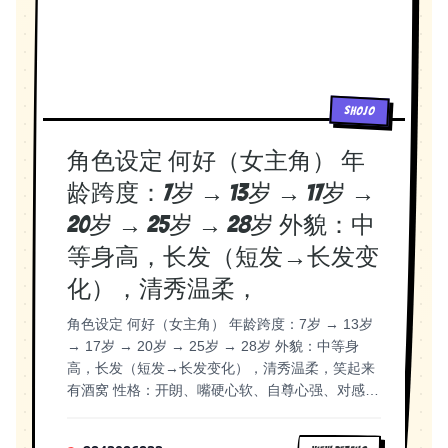
丛坐在书桌旁的椅子上转魔方。 何好（打哈欠）：
你干嘛呢。 肖丛：我饿了。 AI绘图提示：
Bedroom scene, girl waking up groggy, boy sitting
at desk chair spinning a Rubik's cube, morning
light through window, manga style, cute
SHOJO
reconciliation moment 分镜 2.4 — 何好，何好，
何好 画面：客厅沙发。两人安静地吃完面，何好盯
角色设定 何好（女主角） 年
着电视不理肖丛。肖丛坐在她旁边。 肖丛：何好。
何好（不看他）：干嘛。 肖丛：何好。 何好：有
龄跨度：7岁 → 13岁 → 17岁 →
事就说。 肖丛：何好。 何好（怒气冲冲转头）：
20岁 → 25岁 → 28岁 外貌：中
都告诉你有事就说！ 肖丛（看了她半天）：我说我
要跟你和好。 AI绘图提示：Living room sofa
等身高，长发（短发→长发变
scene, girl staring at TV ignoring boy beside her,
化），清秀温柔，
boy repeatedly calling her name, girl finally
turning around angry, boy with earnest
角色设定 何好（女主角） 年龄跨度：7岁 → 13岁
expression, manga style, emotional reconciliation
→ 17岁 → 20岁 → 25岁 → 28岁 外貌：中等身
分镜 2.5 — 旁白：长大后的无奈 画面：画面分
高，长发（短发→长发变化），清秀温柔，笑起来
割。左边是童年何好和肖丛笑着和好；右边是成年
有酒窝 性格：开朗、嘴硬心软、自尊心强、对感情
何好独自坐在鱼火锅店，眼眶微红。 旁白（何好
迟钝 服装变化： 童年：马尾辫、校服 初中：齐肩
OS）：那时候小，从此就以为无论什么事情只要他
短发、校服 高中：长发扎马尾、校服 大学：长发
叫一叫我的名字，我们就能像从前一样好。可是长