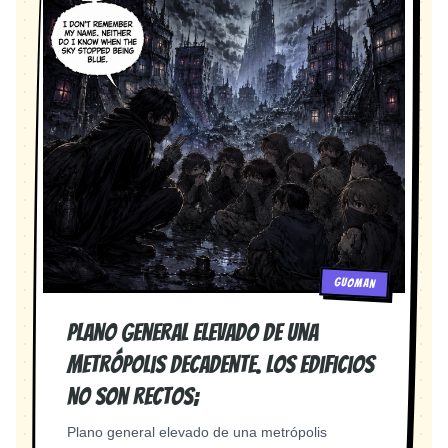
Beasts. Morden remembers a mysterious red
light. The woman counts down: Five, Four,
Three, Two, One. A purple-blue portal opens and
Morden is pulled into the Omnisphere. Highly
detailed Korean manhwa, dramatic lighting,
cinematic camera angles, high quality, no text, no
watermark.
GUOMAN
Plano general elevado de una
metrópolis decadente. Los edificios
no son rectos;
Plano general elevado de una metrópolis