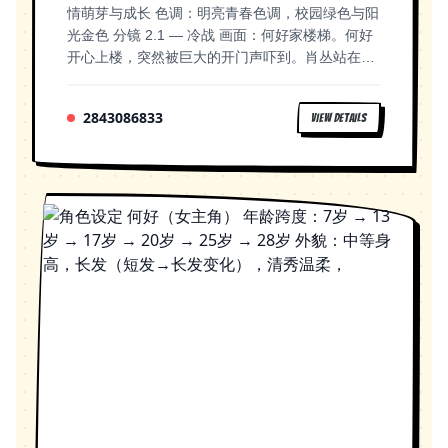
情萌芽与成长 色调：明亮青春色调，校园绿色与阳
intensamente.) Luna: ¡Ahora lo entiendo! Los
光金色 分镜 2.1 — 冷战 画面：何好家楼梯。何好
gases dependen de la temperatura, la presión y
开心上楼，突然被巨大的开门声吓到。肖丛站在门
el volumen para comportarse de distintas
里，双手抱肩，冷冷地看着她。 肖丛：你怎么回来
maneras. Nébula: ¡No! ¡Mi oscuridad está
这么晚？ 何好：没有很晚，天还大亮着呢。 肖
desapareciendo! Viñeta 10 Eolo: ¡Lo logramos! El
2843086833
VIEW DETAILS
丛：你回来这么晚还这么开心。 何好：你哪看到我
Reino de Aeris vuelve a respirar. Todos: ¡Cuando
开心了？ 肖丛：在楼上。 AI绘图提示：Apartment
los gases, la temperatura, la presión y el
stairwell scene, girl walking up stairs happily, boy
volumen trabajan en equilibrio, la magia de la
standing in doorway with crossed arms, cold
química mantiene vivo el mundo! ✨🌬️
expression, manga style, dramatic lighting,
jealousy moment 分镜 2.2 — 砰 画面：特写。肖
丛"砰"地一声关上门。何好站在门外，表情从开心
变为错愕。 旁白（何好OS）：肖丛一直像个孩
子，对我笑对我闹对我毒舌大吼，却从来没有像这
样过。只是冷冷地恩了一声，再留下一个冷暴力。
AI绘图提示：Close-up of door slamming shut, girl
standing outside looking shocked and hurt,
manga style, dramatic moment, split panel
showing before and after 分镜 2.3 — 和好 画面：
周末中午，何好卧室。何好迷迷糊糊睁眼，看到肖