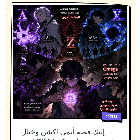
পেজে টুইস্ট: মোবাইলে একটি মেসেজ— "তুমি এখন টাইম প্রিজনের
বন্দী।" --- Chapter 2 নায়ক সবাইকে বোঝানোর চেষ্টা করে। কেউ
বিশ্বাস করে না। শেষে সে এমন একজনকে দেখে, যে আগেই জানত
আজ কী হবে। --- Chapter 3 সেই রহস্যময় ছেলের পরিচয়। সে
বলে— "আমি ৮ বছর ধরে এই একই দিনে আটকে আছি।" ---
Chapter 4–10 টাইম লুপের নিয়ম প্রথম ভিলেন গোপন পরীক্ষা
রহস্যময় সংস্থা লুপে আটকে থাকা আরও মানুষ --- Chapter 11–
30 গল্প বড় হবে। নতুন চরিত্র। বিশ্বাসঘাতকতা। মৃত্যু। বড়
টুইস্ট। --- নিয়ম প্রতিটি Chapter-এর শেষে বড় ক্লিফহ্যাঙ্গার।
প্রথম ৩ পেজেই এমন ঘটনা, যাতে পাঠক স্ক্রল থামাতে না পারে। অযথা
লম্বা ডায়লগ নয়। অ্যাকশন, রহস্য আর আবেগের ভারসাম্য থাকবে।
--- আমি কী দেব? প্রতিটি Chapter-এর জন্য: ১০–১২টি কমিক
পেজ প্রতিটি পেজের ডায়লগ Facebook/Webtoon-এর জন্য
ক্যাপশন হ্যাশট্যাগ পরের Chapter-এর টিজার এভাবে পুরো সিরিজটা
শুরু থেকে শেষ পর্যন্ত একই গল্প ধরে এগিয়ে নিয়ে যাব।
SHONEN
إليك قصة أنمي أكشن وخيال