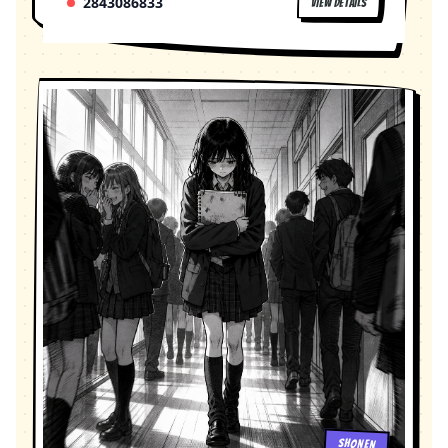
2843086833
VIEW DETAILS
披肩、休闲装 成年：职业装/休闲裙装 肖丛（男主
大了之后，无论他叫多少次我的名字，我都再也不
角） 年龄跨度：6岁 → 12岁 → 16岁 → 18岁 →
能说一句"那就和好"，那样简单。 AI绘图提示：
20岁 → 28岁 外貌：从小比何好高，浓眉，细长眼
Split panel composition, left side: childhood
睛，长大后轮廓清朗、肩宽腿长 性格：嘴毒心软、
friends smiling and making up, right side: adult
占有欲强、深情但不会表达、倔强 服装变化： 童
woman alone at restaurant with red eyes, manga
年：大短裤、半袖、拖鞋 初中：校服、运动鞋 高
style, contrasting timelines, emotional 分镜 2.6 —
中：休闲裤、体恤衫 大学（英国）：黑底白杠羽绒
身高变化蒙太奇 画面：三连格漫画。 格1：两人并
服 成年：西装（婚礼） 萍子（何好大学室友） 外
排，何好侧头看到肖丛的眼睛（小学） 格2：何好
貌：丰腴可爱，圆脸，爱笑 性格：大大咧咧、仗
侧头看到肖丛的下巴（初中） 格3：何好侧头看到
义、八卦 杜飞（学长/假男友） 外貌：成熟帅气，
肖丛的锁骨（高中） 旁白（何好OS）：以前我俩
比何好大两届 性格：温和慷慨、有分寸感 董野
并排，我侧头是他的眼睛。后来我侧头，是他的下
（何好初中同学） 外貌：普通男生，戴眼镜 性
巴。最后我侧头，是他的锁骨。 AI绘图提示：
格：腆、暗恋何好 肖奶奶 外貌：五十多岁，慈
Three-panel manga sequence showing height
祥，爱打麻将 性格：疼爱肖丛，热心肠 何好妈妈
difference progression, same two characters at
外貌：温柔贤惠，中年有白发 性格：照顾两家孩
different ages, side profile view, manga style,
子，唠叨但温暖 第一集：鱼火锅与旧照片 主题：
growth montage 分镜 2.7 — 苹果事件 画面：教学
以成年何好与萍子的鱼火锅对话为引子，闪回童年
楼走廊。何好拿着两个苹果来找肖丛。一个男生挤
回忆 色调：现代场景暖黄光，回忆场景柔光暖色
眉弄眼地跑过来。 男生：肖丛肖丛，来找你了！马
分镜 1.1 — 开场：鱼火锅店 画面：竖屏全景。雾
上就出来了！ 何好：谢谢学弟。 AI绘图提示：
气缭绕的鱼火锅店，暖黄色灯光。两个女生坐在桌
School corridor scene, girl holding two apples,
SHONEN