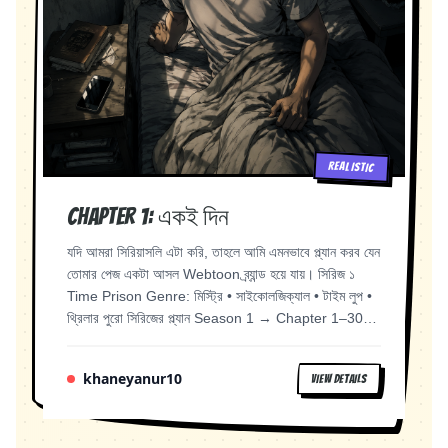
REALISTIC
Chapter 1: একই দিন
যদি আমরা সিরিয়াসলি এটা করি, তাহলে আমি এমনভাবে প্ল্যান করব যেন
তোমার পেজ একটা আসল Webtoon ব্র্যান্ড হয়ে যায়। সিরিজ ১
Time Prison Genre: মিস্ট্রি • সাইকোলজিক্যাল • টাইম লুপ •
থ্রিলার পুরো সিরিজের প্ল্যান Season 1 → Chapter 1–30
Season 2 → Chapter 31–60 Season 3 → Chapter
61–90 Final Season → Chapter 91–120 মোট ১২০
khaneyanur10
VIEW DETAILS
Chapter। প্রতি Chapter হবে ১০–১২টি পেজ। ---
Chapter 1 নাম: একই দিন নায়ক ঘুম থেকে উঠে। দিনটা একদম
স্বাভাবিক। কিন্তু রাত ১২টার পর আবার সেই একই সকাল... শেষ