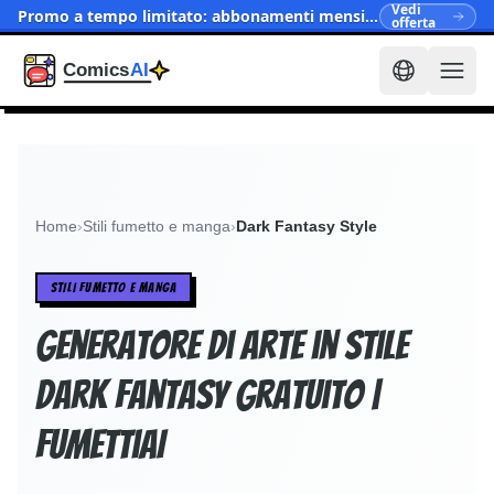
Vedi
Promo a tempo limitato: abbonamenti mensili ora da $15.90
offerta
Home
›
Stili fumetto e manga
›
Dark Fantasy Style
STILI FUMETTO E MANGA
Generatore di arte in stile
Dark Fantasy gratuito |
FumettiAI