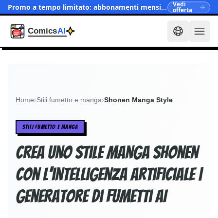
Vedi
Promo a tempo limitato: abbonamenti mensili ora da $15.90
offerta
Home
›
Stili fumetto e manga
›
Shonen Manga Style
STILI FUMETTO E MANGA
Crea uno stile manga Shonen
con l'intelligenza artificiale |
Generatore di fumetti AI