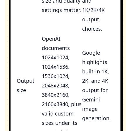
size and quality
and
settings matter.
1K/2K/4K
output
choices.
OpenAI
documents
Google
1024x1024,
highlights
1024x1536,
built-in 1K,
1536x1024,
Output
2K, and 4K
2048x2048,
size
output for
3840x2160,
Gemini
2160x3840, plus
image
valid custom
generation.
sizes under its