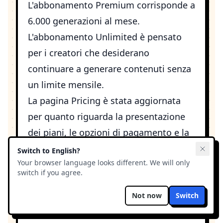
L'abbonamento Premium corrisponde a
6.000 generazioni al mese.
L'abbonamento Unlimited è pensato
per i creatori che desiderano
continuare a generare contenuti senza
un limite mensile.
La pagina
Pricing
è stata aggiornata
per quanto riguarda la presentazione
dei piani, le opzioni di pagamento e la
chiarezza del rinnovo. Il supporto per
Switch to
English
?
Your browser language looks different. We will only
Stripe ora include codici promozionali
switch if you agree.
e metodi di pagamento dinamici,
mentre i flussi di abbonamento tramite
Not now
Switch
PayPal e Stripe continuano a ricevere